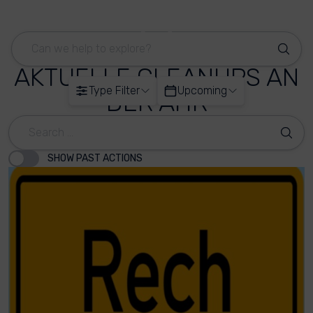
AKTUELLE CLEANUPS AN
Type Filter
Upcoming
DER AHR
SHOW PAST ACTIONS