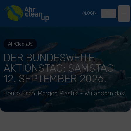
River Cleanup
LOGIN
EL
Ope
AhrCleanUp
DER BUNDESWEITE
AKTIONSTAG: SAMSTAG
12. SEPTEMBER 2026.
Heute Fisch. Morgen Plastik! - Wir ändern das!