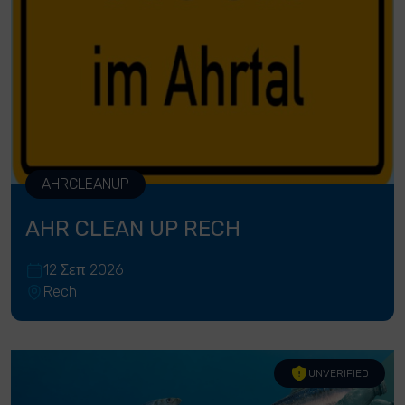
AHRCLEANUP
AHR CLEAN UP RECH
12 Σεπ 2026
Rech
UNVERIFIED