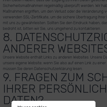
Sicherheitsmaßnahmen regelmäßig überprüft werden. Wir ha
Maßnahmen ergriffen, um den Verlust oder die Veränderung vo
verwenden SSL-Zertifikate, um die sichere Übertragung Ihrer
mit uns zu gewährleisten. Sollten Sie den Eindruck haben, das
bedroht ist, bitten wir Sie, uns umgehend zu kontaktieren.
8. DATENSCHUTZRI
ANDERER WEBSITE
Unsere Website enthält Links zu anderen Websites. Unsere Dat
unsere eigene Website; wenn Sie also auf einen Link zu einer
müssen Sie deren Datenschutzerklärung lesen.
9. FRAGEN ZUM SC
IHRER PERSÖNLIC
DATEN?