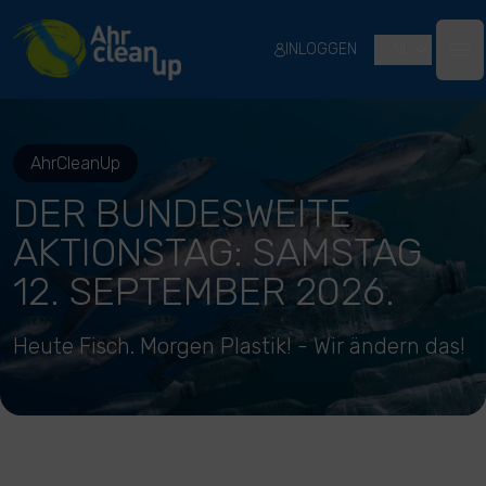
River Cleanup
INLOGGEN
NL
Ope
AhrCleanUp
DER BUNDESWEITE
AKTIONSTAG: SAMSTAG
12. SEPTEMBER 2026.
Heute Fisch. Morgen Plastik! - Wir ändern das!