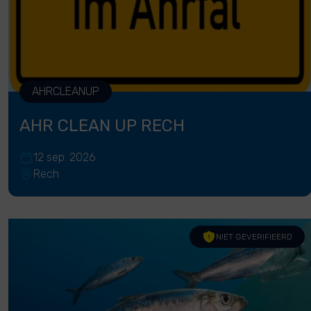
AHRCLEANUP
AHR CLEAN UP RECH
12 sep. 2026
Rech
NIET GEVERIFIEERD